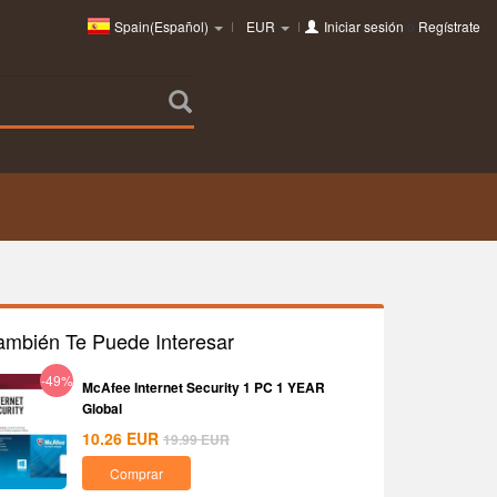
Spain(Español)
EUR
Iniciar sesión
o
Regístrate
ambién Te Puede Interesar
-49%
McAfee Internet Security 1 PC 1 YEAR
Global
10.26
EUR
19.99
EUR
Comprar