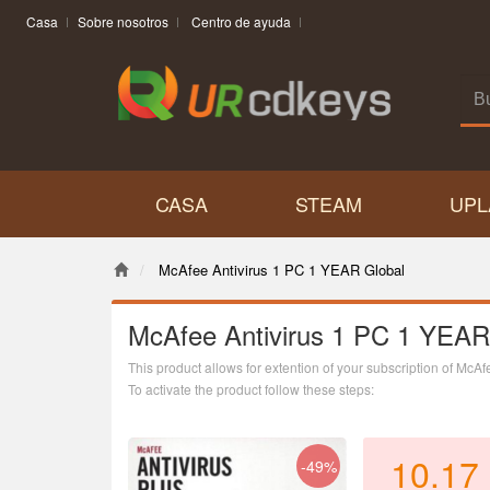
Casa
Sobre nosotros
Centro de ayuda
CASA
STEAM
UPL
McAfee Antivirus 1 PC 1 YEAR Global
McAfee Antivirus 1 PC 1 YEAR
This product allows for extention of your subscription of McA
To activate the product follow these steps:
1. Open
this page
2. Enter the code3. Create new account or lo
10.17
-49%