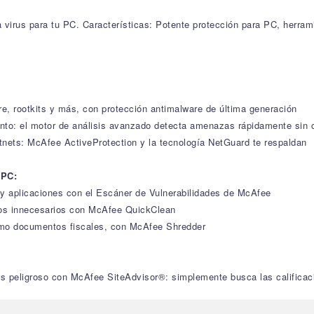
 virus para tu PC. Características: Potente protección para PC, herram
re, rootkits y más, con protección antimalware de última generación
iento: el motor de análisis avanzado detecta amenazas rápidamente sin 
tnets: McAfee ActiveProtection y la tecnología NetGuard te respaldan
 PC:
 y aplicaciones con el Escáner de Vulnerabilidades de McAfee
ivos innecesarios con McAfee QuickClean
omo documentos fiscales, con McAfee Shredder
r es peligroso con McAfee SiteAdvisor®: simplemente busca las calificac