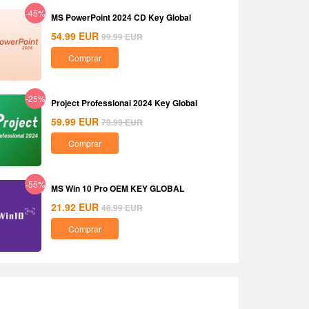
-45%
MS PowerPoint 2024 CD Key Global
54.99
EUR
99.99
EUR
Comprar
-25%
Project Professional 2024 Key Global
59.99
EUR
79.99
EUR
Comprar
-55%
MS Win 10 Pro OEM KEY GLOBAL
21.92
EUR
48.99
EUR
Comprar