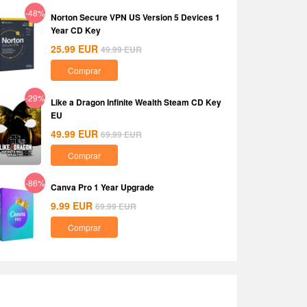
-48%
Norton Secure VPN US Version 5 Devices 1
Year CD Key
25.99
EUR
49.99
EUR
Comprar
-29%
Like a Dragon Infinite Wealth Steam CD Key
EU
49.99
EUR
69.99
EUR
Comprar
-86%
Canva Pro 1 Year Upgrade
9.99
EUR
69.99
EUR
Comprar