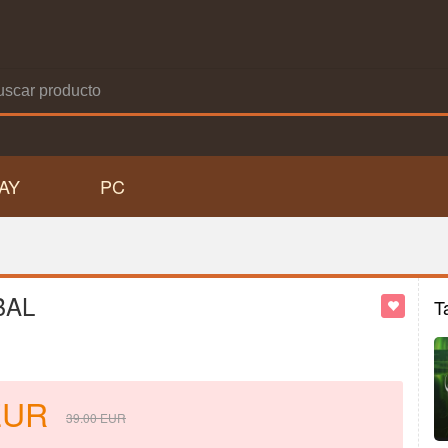
AY
PC
BAL
T
EUR
39.00
EUR