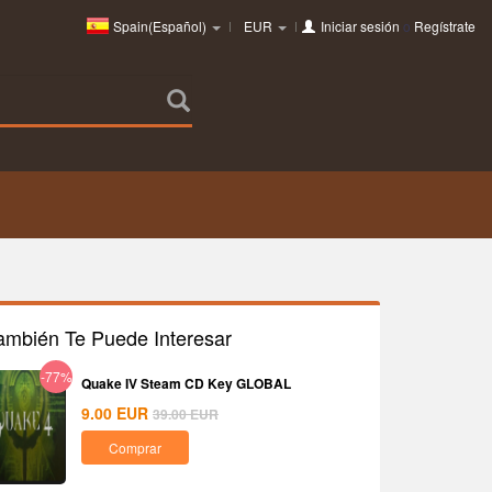
Spain(Español)
EUR
Iniciar sesión
o
Regístrate
ambién Te Puede Interesar
-77%
Quake IV Steam CD Key GLOBAL
9.00
EUR
39.00
EUR
Comprar